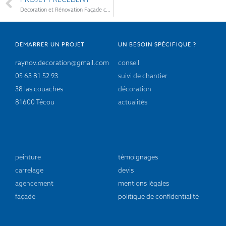
Décoration et Rénovation Façade château
DEMARRER UN PROJET
UN BESOIN SPÉCIFIQUE ?
raynov.decoration@gmail.com
conseil
05 63 81 52 93
suivi de chantier
38 las couaches
décoration
81600 Técou
actualités
peinture
témoignages
carrelage
devis
agencement
mentions légales
façade
politique de confidentialité