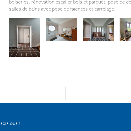
boiseries, rénovation escalier bois et parquet, pose de d
salles de bains avec pose de faïences et carrelage.
ÉCIFIQUE ?