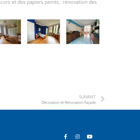
écors et des papiers peints, rénovation des
SUIVANT
Décoration et Rénovation Façade